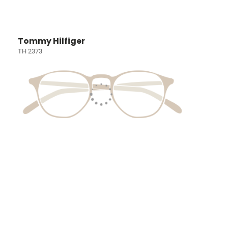
Tommy Hilfiger
TH 2373