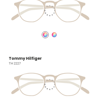
Tommy Hilfiger
TH 2227