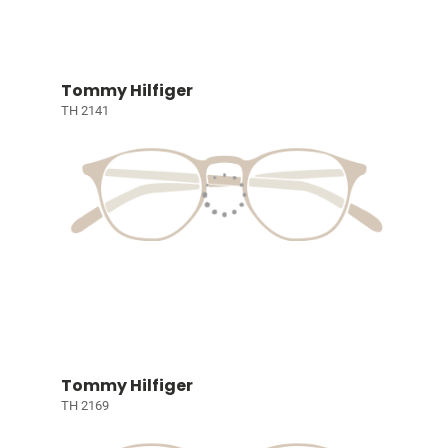
Tommy Hilfiger
TH 2141
Tommy Hilfiger
TH 2169