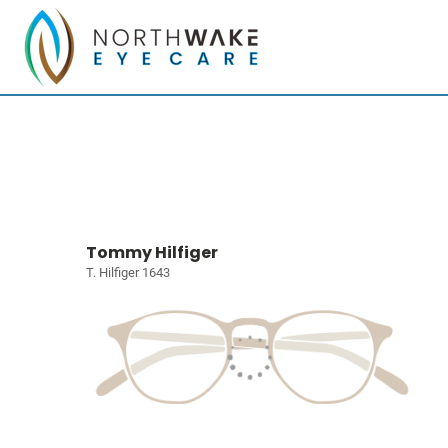
Tommy Hilfiger
T. Hilfiger 1643