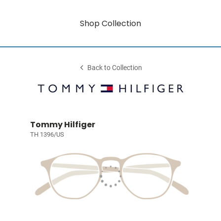
Shop Collection
Back to Collection
Tommy Hilfiger
TH 1396/US