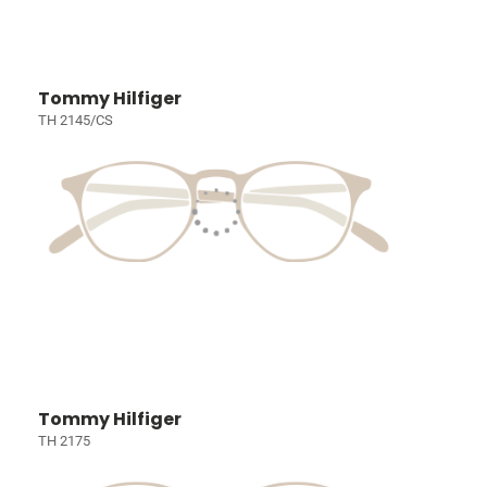
Tommy Hilfiger
TH 2145/CS
Tommy Hilfiger
TH 2175