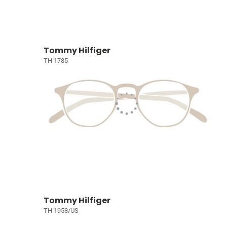
Tommy Hilfiger
TH 1785
Tommy Hilfiger
TH 1958/US