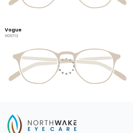
Vogue
VO5712