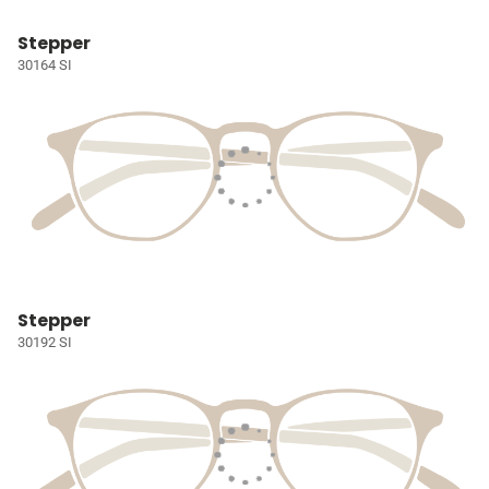
Stepper
30164 SI
Stepper
30192 SI