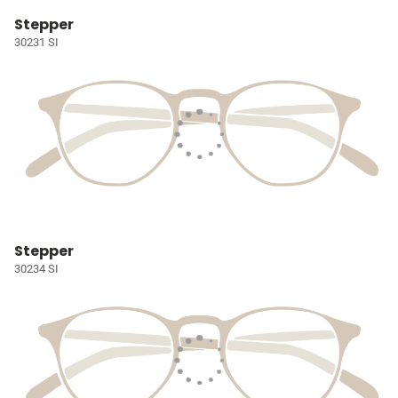
Stepper
30231 SI
Stepper
30234 SI