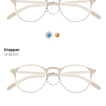
Stepper
10168 STS