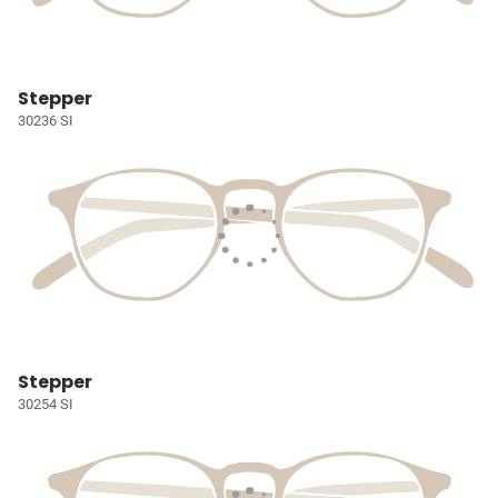
Stepper
30236 SI
Stepper
30254 SI