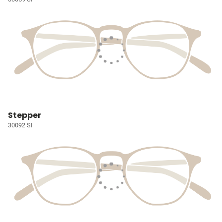
Stepper
30092 SI