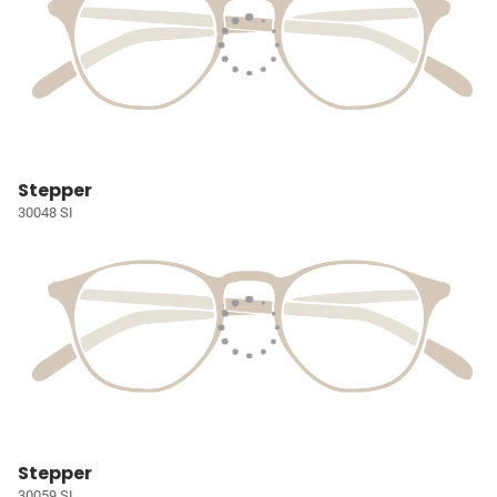
Stepper
30048 SI
Stepper
30059 SI