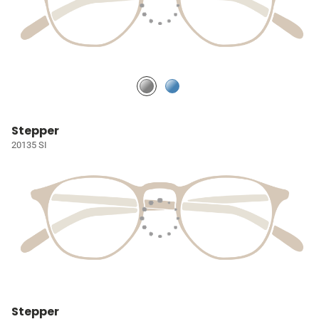
Stepper
20135 SI
Stepper