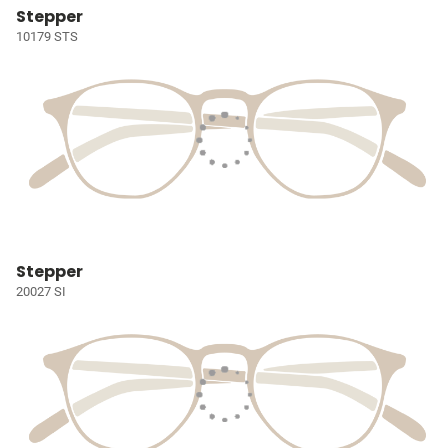
Stepper
10179 STS
Stepper
20027 SI