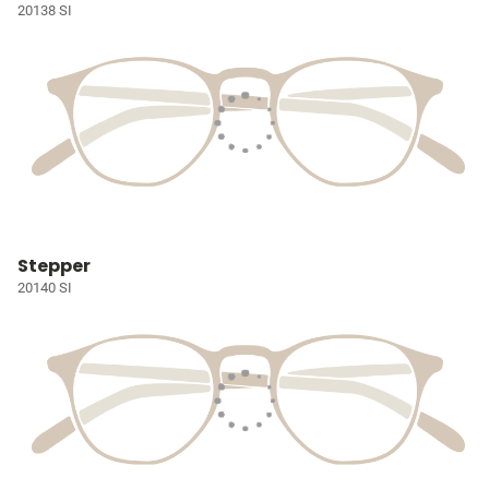
20138 SI
Stepper
20140 SI