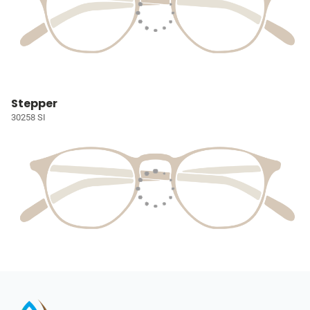
Stepper
30258 SI