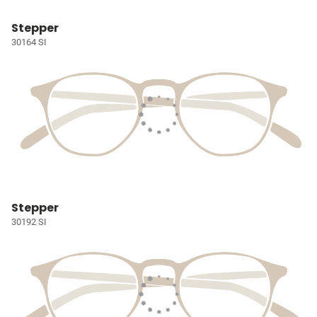
Stepper
30164 SI
Stepper
30192 SI