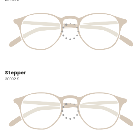
Stepper
30092 SI