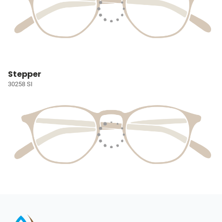
Stepper
30258 SI