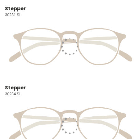
Stepper
30231 SI
Stepper
30234 SI