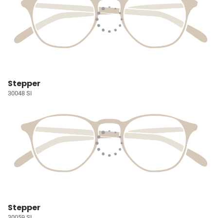
Stepper
30048 SI
Stepper
30059 SI