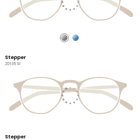
Stepper
20135 SI
Stepper