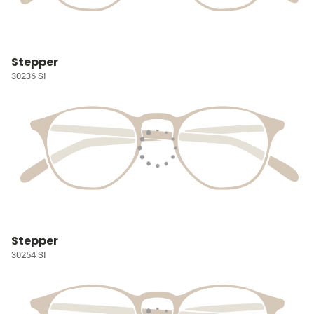
Stepper
30236 SI
Stepper
30254 SI