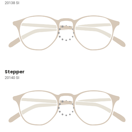
20138 SI
Stepper
20140 SI