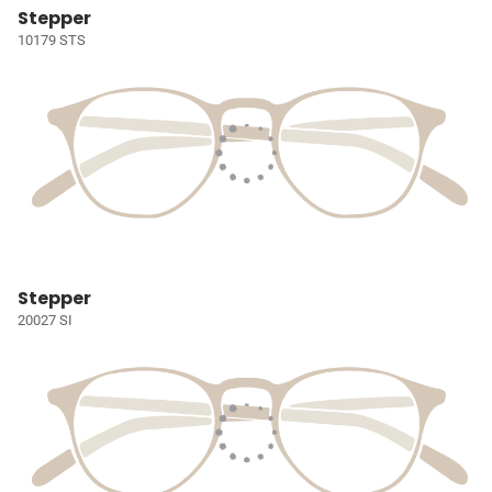
Stepper
10179 STS
Stepper
20027 SI