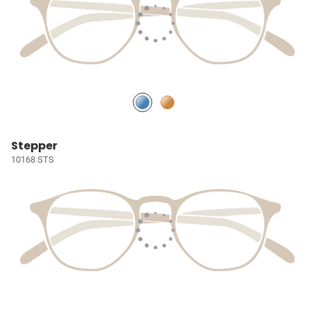
Stepper
10168 STS