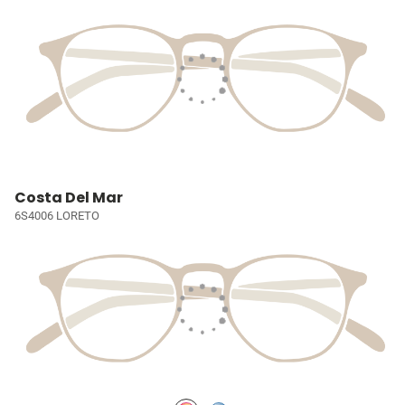
Costa Del Mar
6S4006 LORETO