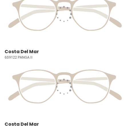
Costa Del Mar
6S9122 PANGA II
Costa Del Mar