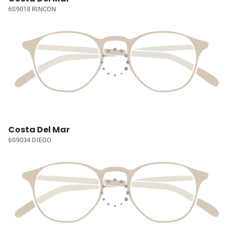
6S9018 RINCON
Costa Del Mar
6S9034 DIEGO